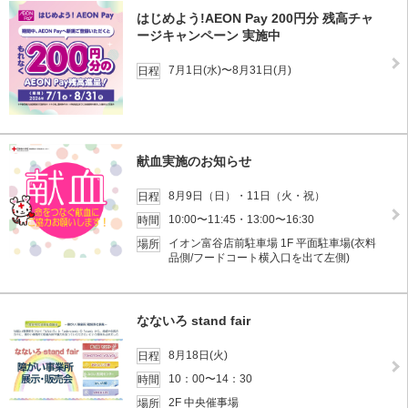
はじめよう!AEON Pay 200円分 残高チャ
ージキャンペーン 実施中
7月1日(水)〜8月31日(月)
日程
献血実施のお知らせ
8月9日（日）・11日（火・祝）
日程
10:00〜11:45・13:00〜16:30
時間
イオン富谷店前駐車場 1F 平面駐車場(衣料
場所
品側/フードコート横入口を出て左側)
なないろ stand fair
8月18日(火)
日程
10：00〜14：30
時間
2F 中央催事場
場所