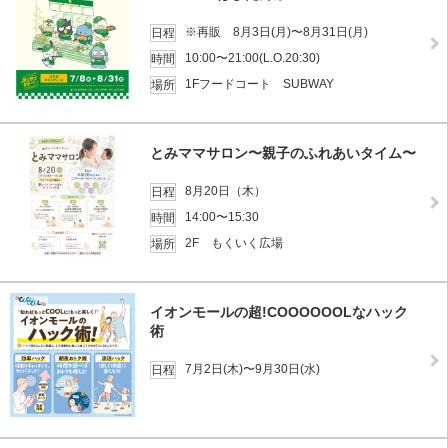
※再販 8月3日(月)〜8月31日(月)
日程
10:00〜21:00(L.O.20:30)
時間
1Fフードコート SUBWAY
場所
とみママサロン〜親子のふれあいタイム〜
8月20日（木）
日程
14:00〜15:30
時間
2F もくいく広場
場所
イオンモールの超!COOOOOOLなハック
術
7月2日(木)〜9月30日(水)
日程