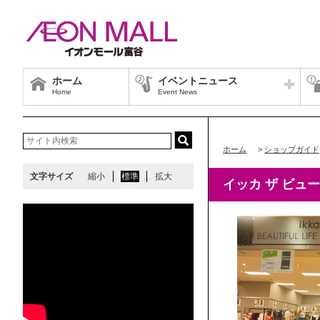
ホーム
イベントニュース
Home
Event News
ホーム
>
ショップガイド
文字サイズ
縮小
標準
拡大
イッカ ザ ビュ