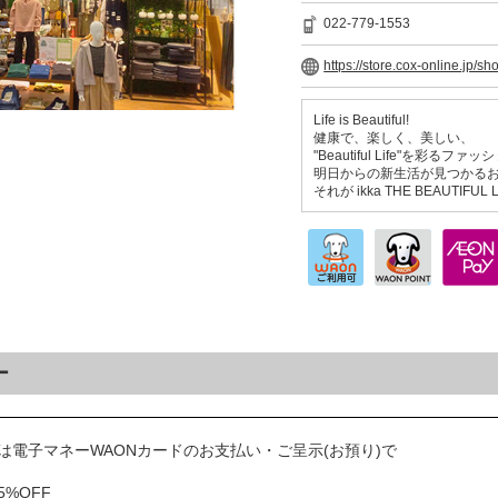
022-779-1553
https://store.cox-online.jp/sh
Life is Beautiful!
健康で、楽しく、美しい、
"Beautiful Life"を彩る
明日からの新生活が見つかる
それが ikka THE BEAUTIFUL 
ー
は電子マネーWAONカードのお支払い・ご呈示(お預り)で
%OFF