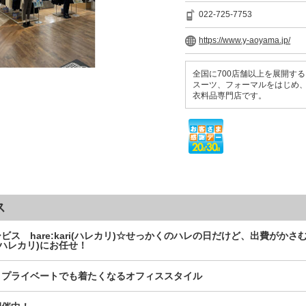
022-725-7753
https://www.y-aoyama.jp/
全国に700店舗以上を展開す
スーツ、フォーマルをはじめ
衣料品専門店です。
ス
ビス hare:kari(ハレカリ)☆せっかくのハレの日だけど、出費がか
i」(ハレカリ)にお任せ！
】プライベートでも着たくなるオフィススタイル