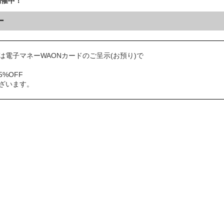
開催中！
ー
は電子マネーWAONカードのご呈示(お預り)で
%OFF
ざいます。