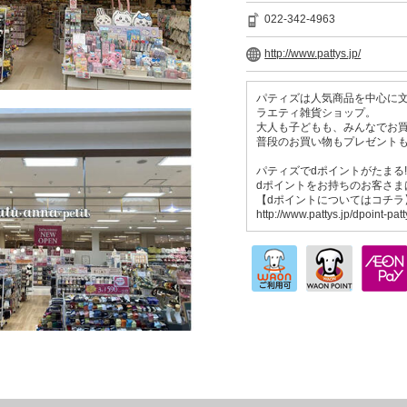
022-342-4963
http://www.pattys.jp/
パティズは人気商品を中心に
ラエティ雑貨ショップ。
大人も子どもも、みんなでお
普段のお買い物もプレゼントも
パティズでdポイントがたまる!
dポイントをお持ちのお客さま
【dポイントについてはコチラ
http://www.pattys.jp/dpoint-patt