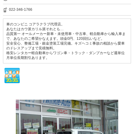
022-346-1766
車のコンビニ コアラクラブ代理店。
あなたはカウ派カリル派それとも…
品質第一 オールメーカー新車・未使用車・中古車、軽自動車から輸入車ま
で、あなたのご希望かなえます。頭金0円、120回払いなど。
安全安心、整備工場・銀金塗装工場完備。キズヘコミ事故の相談から愛車
のドレスアップまで見積無料。
格安レンタカー軽自動車からワゴン車・トラック・ダンプカーなど週単位
月単位長期割引あります。