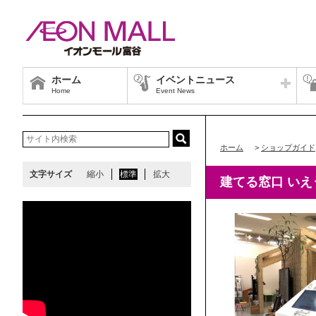
ホーム
イベントニュース
Home
Event News
ホーム
>
ショップガイド
文字サイズ
縮小
標準
拡大
建てる窓口 いえ