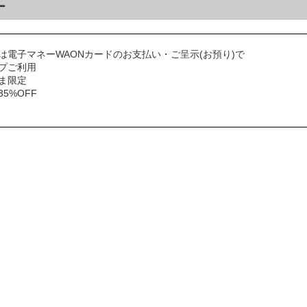
ー
は電子マネーWAONカードのお支払い・ご呈示(お預り)で
プご利用
ま限定
5%OFF