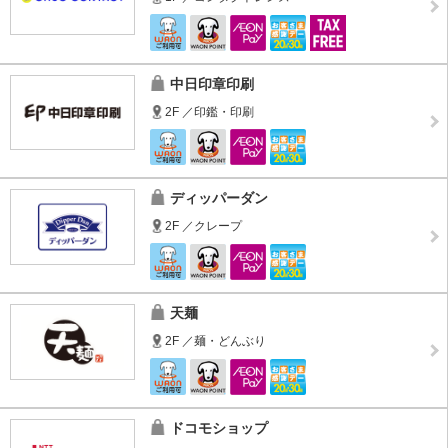
中日印章印刷
2F ／印鑑・印刷
ディッパーダン
2F ／クレープ
天麺
2F ／麺・どんぶり
ドコモショップ