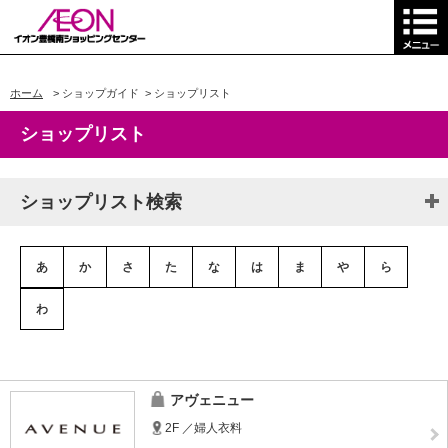
ホーム
>
ショップガイド
>
ショップリスト
ショップリスト
ショップリスト検索
あ
か
さ
た
な
は
ま
や
ら
わ
アヴェニュー
2F ／婦人衣料