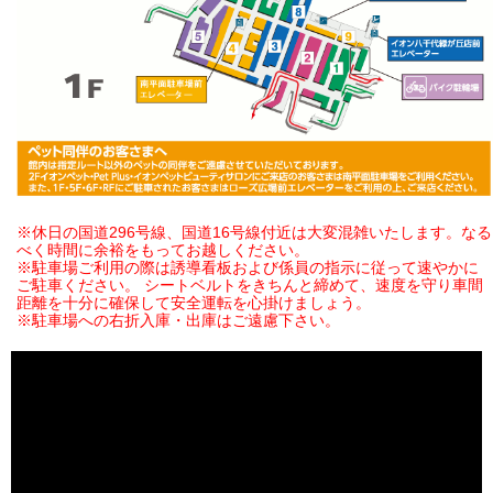
※休日の国道296号線、国道16号線付近は大変混雑いたします。なる
べく時間に余裕をもってお越しください。
※駐車場ご利用の際は誘導看板および係員の指示に従って速やかに
ご駐車ください。 シートベルトをきちんと締めて、速度を守り車間
距離を十分に確保して安全運転を心掛けましょう。
※駐車場への右折入庫・出庫はご遠慮下さい。