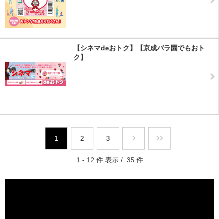
【シネマdeおトク】【京成バラ園でもおト
ク】
1
2
3
1 - 12 件 表示 / 35 件