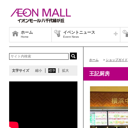
ホーム
イベントニュース
Home
Event News
ホーム
>
ショップガイド
文字サイズ
縮小
標準
拡大
王記厨房