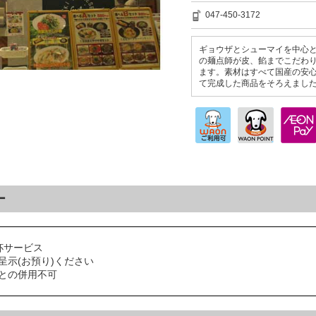
047-450-3172
ギョウザとシューマイを中心
の麺点師が皮、餡までこだわ
ます。素材はすべて国産の安
て完成した商品をそろえまし
ー
杯サービス
呈示(お預り)ください
との併用不可