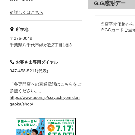
G.G感謝デー
※詳しくはこちら
当店平常価格からレ
所在地
※GGカードご呈示
〒276-0049
千葉県八千代市緑が丘2丁目1番3
お客さま専用ダイヤル
047-458-5211(代表)
「各専門店への直通電話はこちらをご
参照ください。」
https://www.aeon.jp/sc/yachiyomidori
gaoka/shop/