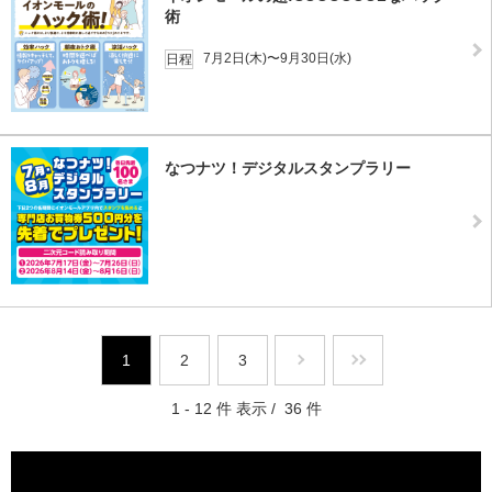
術
7月2日(木)〜9月30日(水)
日程
なつナツ！デジタルスタンプラリー
1
2
3
1 - 12 件 表示 / 36 件