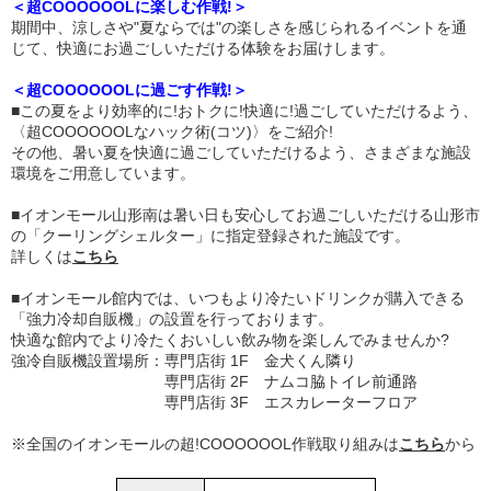
＜超COOOOOOLに楽しむ作戦!＞
期間中、涼しさや"夏ならでは"の楽しさを感じられるイベントを通
じて、快適にお過ごしいただける体験をお届けします。
＜超COOOOOOLに過ごす作戦!＞
■この夏をより効率的に!おトクに!快適に!過ごしていただけるよう、
〈超COOOOOOLなハック術(コツ)〉をご紹介!
その他、暑い夏を快適に過ごしていただけるよう、さまざまな施設
環境をご用意しています。
■イオンモール山形南は暑い日も安心してお過ごしいただける山形市
の「クーリングシェルター」に指定登録された施設です。
詳しくは
こちら
■イオンモール館内では、いつもより冷たいドリンクが購入できる
「強力冷却自販機」の設置を行っております。
快適な館内でより冷たくおいしい飲み物を楽しんでみませんか?
強冷自販機設置場所：専門店街 1F 金犬くん隣り
専門店街 2F ナムコ脇トイレ前通路
専門店街 3F エスカレーターフロア
※全国のイオンモールの超!COOOOOOL作戦取り組みは
こちら
から