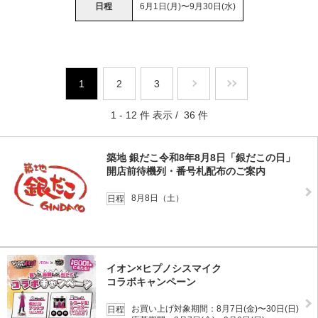
日程
6月1日(月)〜9月30日(水)
1
2
3
1 - 12 件 表示 / 36 件
築地 銀だこ令和8年8月8日「銀だこの日」
開店前待機列・番号札配布のご案内
8月8日（土）
日程
イオン×ヒプノシスマイク
コラボキャンペーン
お買い上げ対象期間：8月7日(金)〜30日(日)
日程