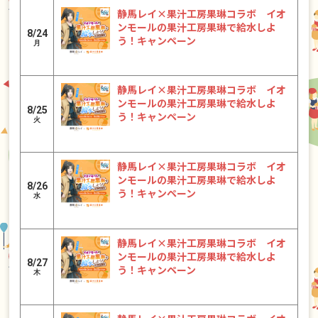
静馬レイ×果汁工房果琳コラボ イオ
ンモールの果汁工房果琳で給水しよ
8/24
う！キャンペーン
月
静馬レイ×果汁工房果琳コラボ イオ
ンモールの果汁工房果琳で給水しよ
8/25
う！キャンペーン
火
静馬レイ×果汁工房果琳コラボ イオ
ンモールの果汁工房果琳で給水しよ
8/26
う！キャンペーン
水
静馬レイ×果汁工房果琳コラボ イオ
ンモールの果汁工房果琳で給水しよ
8/27
う！キャンペーン
木