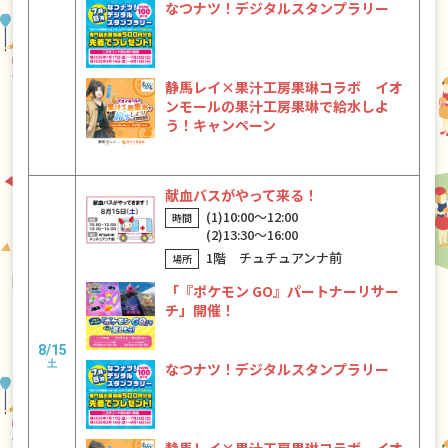
なつナツ！デジタルスタンプラリー
静馬レイ×果汁工房果琳コラボ イオ
ンモールの果汁工房果琳で給水しよ
う！キャンペーン
献血バスがやって来る！
(1)10:00〜12:00
(2)13:30〜16:00
1階 チュチュアンナ前
「『ポケモン GO』パートナーリサー
チ」開催！
8/15
土
なつナツ！デジタルスタンプラリー
静馬レイ×果汁工房果琳コラボ イオ