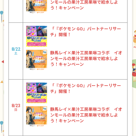
ンモールの果汁工房果琳で給水しよ
う！キャンペーン
「『ポケモン GO』パートナーリサー
チ」開催！
8/22
静馬レイ×果汁工房果琳コラボ イオ
土
ンモールの果汁工房果琳で給水しよ
う！キャンペーン
「『ポケモン GO』パートナーリサー
チ」開催！
8/23
静馬レイ×果汁工房果琳コラボ イオ
日
ンモールの果汁工房果琳で給水しよ
う！キャンペーン