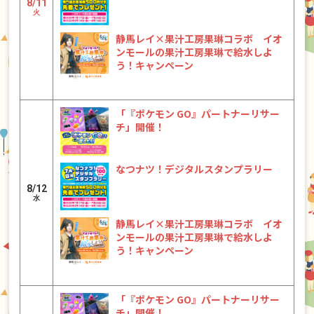
8/11
火
静馬レイ×果汁工房果琳コラボ イオ
ンモールの果汁工房果琳で給水しよ
う！キャンペーン
「『ポケモン GO』パートナーリサー
チ」開催！
なつナツ！デジタルスタンプラリー
8/12
水
静馬レイ×果汁工房果琳コラボ イオ
ンモールの果汁工房果琳で給水しよ
う！キャンペーン
「『ポケモン GO』パートナーリサー
チ」開催！