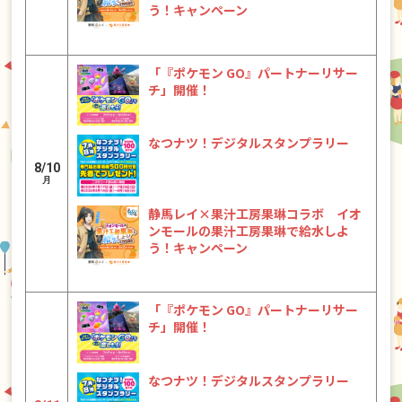
う！キャンペーン
「『ポケモン GO』パートナーリサー
チ」開催！
なつナツ！デジタルスタンプラリー
8/10
月
静馬レイ×果汁工房果琳コラボ イオ
ンモールの果汁工房果琳で給水しよ
う！キャンペーン
「『ポケモン GO』パートナーリサー
チ」開催！
なつナツ！デジタルスタンプラリー