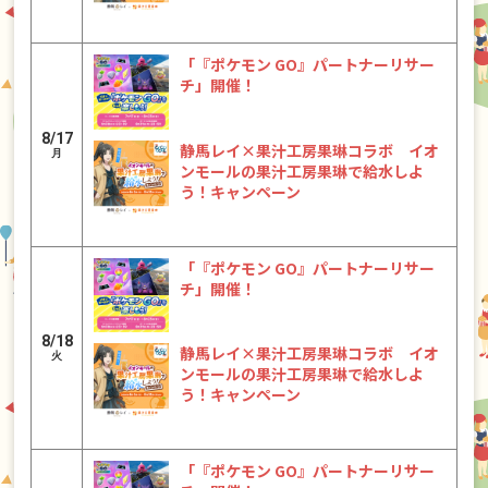
「『ポケモン GO』パートナーリサー
チ」開催！
8/17
静馬レイ×果汁工房果琳コラボ イオ
月
ンモールの果汁工房果琳で給水しよ
う！キャンペーン
「『ポケモン GO』パートナーリサー
チ」開催！
8/18
静馬レイ×果汁工房果琳コラボ イオ
火
ンモールの果汁工房果琳で給水しよ
う！キャンペーン
「『ポケモン GO』パートナーリサー