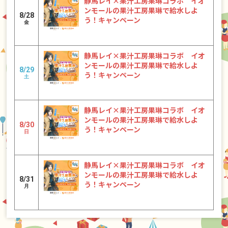
静馬レイ×果汁工房果琳コラボ イオ
ンモールの果汁工房果琳で給水しよ
8/28
う！キャンペーン
金
静馬レイ×果汁工房果琳コラボ イオ
ンモールの果汁工房果琳で給水しよ
8/29
う！キャンペーン
土
静馬レイ×果汁工房果琳コラボ イオ
ンモールの果汁工房果琳で給水しよ
8/30
う！キャンペーン
日
静馬レイ×果汁工房果琳コラボ イオ
ンモールの果汁工房果琳で給水しよ
8/31
う！キャンペーン
月