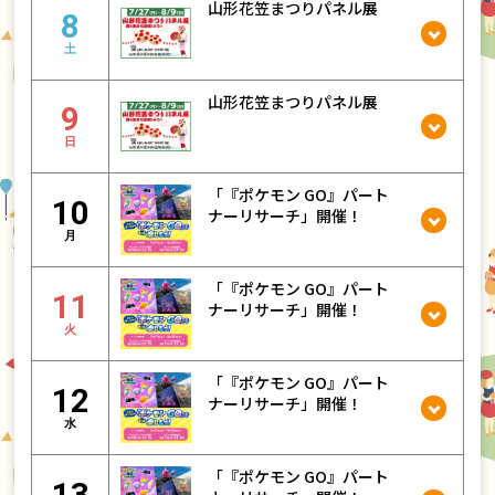
山形花笠まつりパネル展
8
土
山形花笠まつりパネル展
9
日
「『ポケモン GO』パート
10
ナーリサーチ」開催！
月
「『ポケモン GO』パート
11
ナーリサーチ」開催！
火
「『ポケモン GO』パート
12
ナーリサーチ」開催！
水
「『ポケモン GO』パート
13