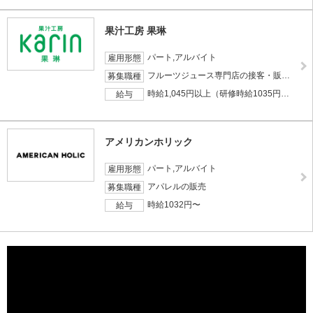
果汁工房 果琳
パート,アルバイト
雇用形態
フルーツジュース専門店の接客・販売スタッフ
募集職種
時給1,045円以上（研修時給1035円※研修時間200時間習熟度により変動）
給与
アメリカンホリック
パート,アルバイト
雇用形態
アパレルの販売
募集職種
時給1032円〜
給与