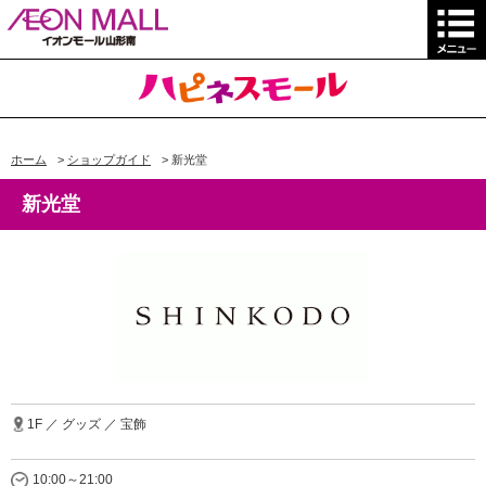
ホーム
>
ショップガイド
>
新光堂
新光堂
1F ／ グッズ ／ 宝飾
10:00～21:00