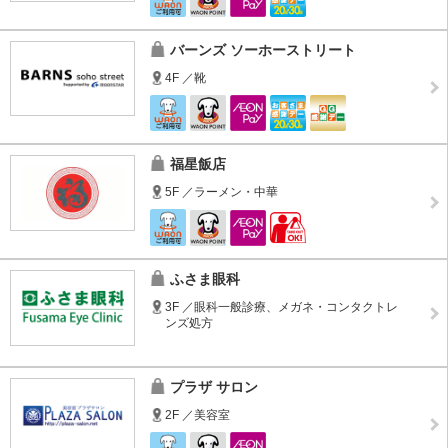
バーンズ ソーホーストリート
4F ／靴
福星飯店
5F ／ラーメン・中華
ふさま眼科
3F ／眼科一般診療、メガネ・コンタクトレ
ンズ処方
プラザ サロン
2F ／美容室