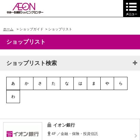
ホーム
>
ショップガイド
>
ショップリスト
ショップリスト
ショップリスト検索
あ
か
さ
た
な
は
ま
や
ら
わ
イオン銀行
4F ／金融・保険・投資信託