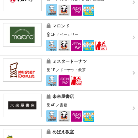
マロンド
1F ／ベーカリー
ミスタードーナツ
1F ／ドーナツ・飲茶
未来屋書店
4F ／書籍
めばえ教室