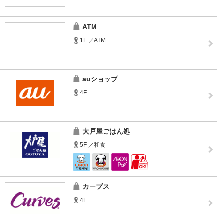
ATM
1F ／ATM
auショップ
4F
大戸屋ごはん処
5F ／和食
カーブス
4F