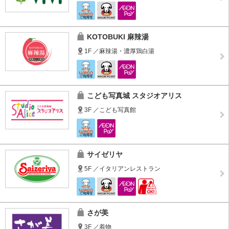
KOTOBUKI 麻辣湯
1F ／麻辣湯・濃厚鶏白湯
こども写真城 スタジオアリス
3F ／こども写真館
サイゼリヤ
5F ／イタリアンレストラン
さが美
3F ／着物