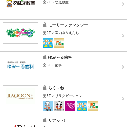
2F ／幼児教室
モーリーファンタジー
3F ／室内ゆうえんち
ゆみ～る歯科
5F ／歯科
らく～ね
5F ／リラクゼーション
リアット!