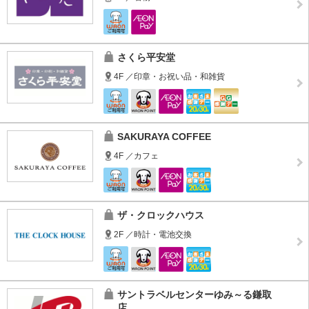
さくら平安堂
4F ／印章・お祝い品・和雑貨
SAKURAYA COFFEE
4F ／カフェ
ザ・クロックハウス
2F ／時計・電池交換
サントラベルセンターゆみ～る鎌取
店