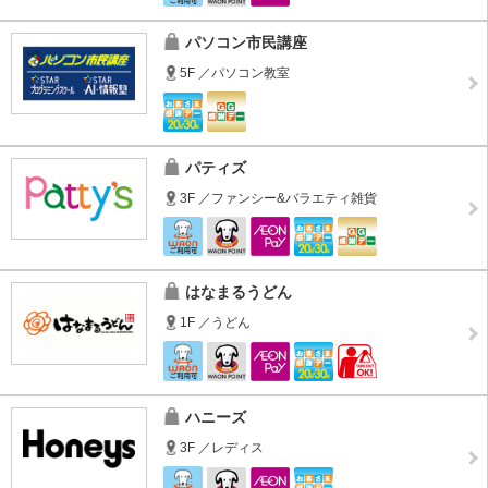
パソコン市民講座
5F ／パソコン教室
パティズ
3F ／ファンシー&バラエティ雑貨
はなまるうどん
1F ／うどん
ハニーズ
3F ／レディス