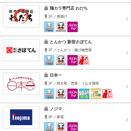
鶏カラ専門店 わだち
1F ／唐揚げ
とんかつ 新宿さぼてん
1F ／とんかつ・揚げ物惣菜
日本一
1F ／焼き鳥・惣菜・うなぎ蒲焼
ノジマ
3F ／家電