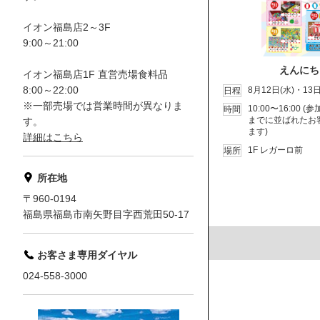
イオン福島店2～3F
9:00～21:00
えんにち
イオン福島店1F 直営売場食料品
8:00～22:00
8月12日(水)・13日
日程
※一部売場では営業時間が異なりま
10:00〜16:00 (
時間
までに並ばれたお
す。
ます)
詳細はこちら
1F レガーロ前
場所
所在地
〒960-0194
福島県福島市南矢野目字西荒田50-17
お客さま専用ダイヤル
024-558-3000