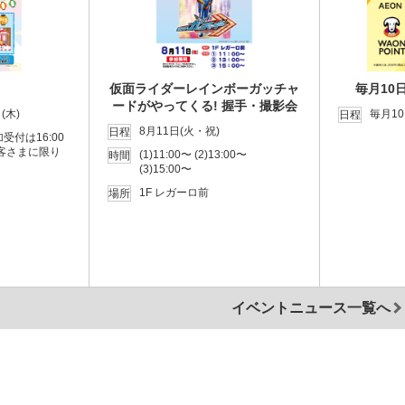
仮面ライダーレインボーガッチャ
毎月10日
ードがやってくる! 握手・撮影会
(木)
毎月1
日程
8月11日(火・祝)
日程
参加受付は16:00
客さまに限り
(1)11:00〜 (2)13:00〜
時間
(3)15:00〜
1F レガーロ前
場所
イベントニュース一覧へ