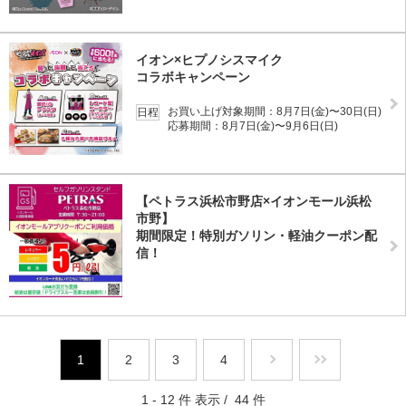
イオン×ヒプノシスマイク
コラボキャンペーン
お買い上げ対象期間：8月7日(金)〜30日(日)
日程
応募期間：8月7日(金)〜9月6日(日)
【ペトラス浜松市野店×イオンモール浜松
市野】
期間限定！特別ガソリン・軽油クーポン配
信！
1
2
3
4
1 - 12 件 表示 / 44 件