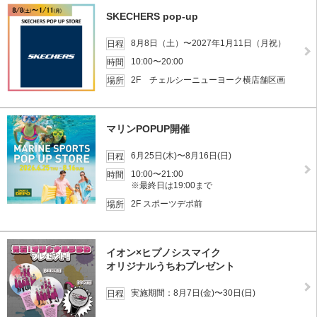
SKECHERS pop-up
8月8日（土）〜2027年1月11日（月祝）
日程
10:00〜20:00
時間
2F チェルシーニューヨーク横店舗区画
場所
マリンPOPUP開催
6月25日(木)〜8月16日(日)
日程
10:00〜21:00
時間
※最終日は19:00まで
2F スポーツデポ前
場所
イオン×ヒプノシスマイク
オリジナルうちわプレゼント
実施期間：8月7日(金)〜30日(日)
日程