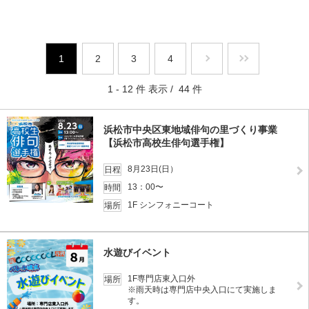
1
2
3
4
1 - 12 件 表示 / 44 件
浜松市中央区東地域俳句の里づくり事業
【浜松市高校生俳句選手権】
8月23日(日）
日程
13：00〜
時間
1F シンフォニーコート
場所
水遊びイベント
1F専門店東入口外
場所
※雨天時は専門店中央入口にて実施しま
す。