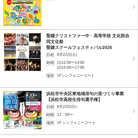
聖隷クリストファー中・高等学校 文化部合
同文化祭
聖隷スクールフェスティバル2026
8月22日(土)
日程
(1)12:00〜14:00
時間
(2)15:00〜17:00
1Fシンフォニーコート
場所
浜松市中央区東地域俳句の里づくり事業
【浜松市高校生俳句選手権】
8月23日(日）
日程
13：00〜
時間
1F シンフォニーコート
場所