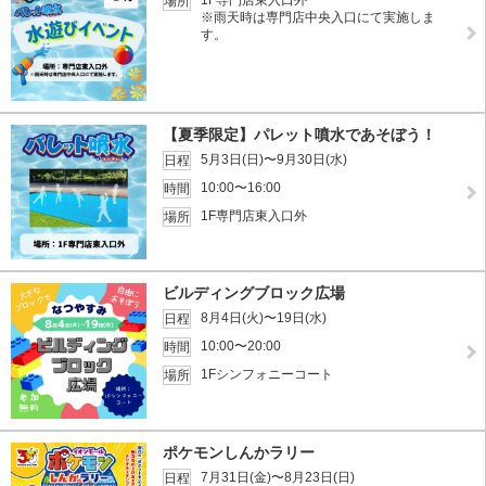
1F専門店東入口外
場所
※雨天時は専門店中央入口にて実施しま
す。
【夏季限定】パレット噴水であそぼう！
5月3日(日)〜9月30日(水)
日程
10:00〜16:00
時間
1F専門店東入口外
場所
ビルディングブロック広場
8月4日(火)〜19日(水)
日程
10:00〜20:00
時間
1Fシンフォニーコート
場所
ポケモンしんかラリー
7月31日(金)〜8月23日(日)
日程