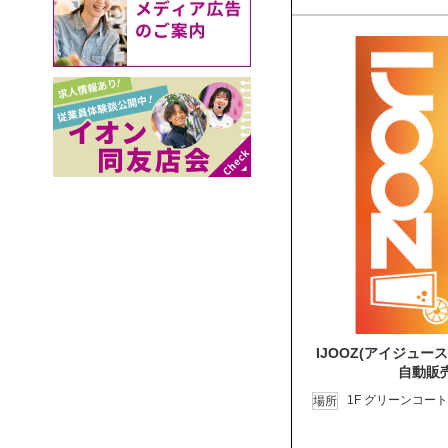
IJOOZ(アイジュ
自動販
1F グリーンコー
場所