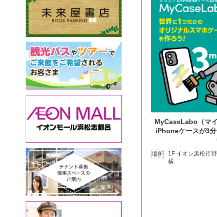
MyCaseLabo
iPhoneケースが
1F イオン浜松市
場所
横