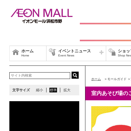
ホーム
イベントニュース
ショッ
Home
Event News
Shop Ne
ホーム
>
モールガイド
>
文字サイズ
縮小
標準
拡大
室内あそび場の