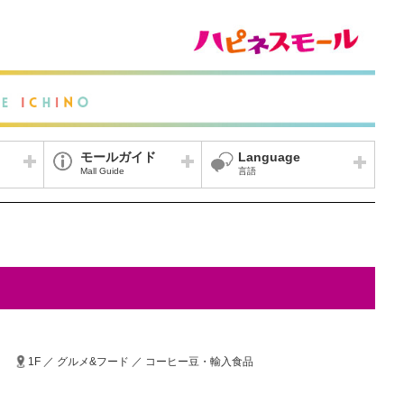
モールガイド
Language
Mall Guide
言語
1F ／ グルメ&フード ／ コーヒー豆・輸入食品