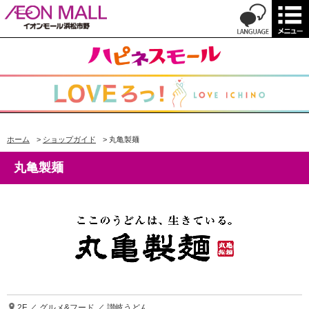
ホーム
>
ショップガイド
>
丸亀製麺
丸亀製麺
2F ／ グルメ&フード ／ 讃岐うどん