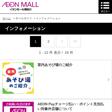
ホーム
>
モールガイド
>
インフォメーション
インフォメーション
1
2
1 - 12 件 表示 / 16 件
室内あそび場のご紹介
AEON Payチャージ払い・ポイント充当払
い対象外店舗について