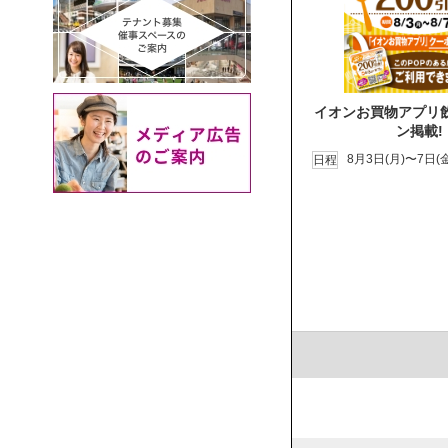
イオンお買物アプリ
ン掲載!
8月3日(月)〜7日(金
日程