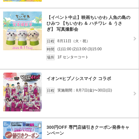
【イベント中止】映画ちいかわ 人魚の島の
ひみつ 【ちいかわ ＆ ハチワレ ＆ うさ
ぎ】 写真撮影会
8月11日（火・祝）
日程
(1)11:00 (2)13:00 (3)15:00
時間
1F センターコート
場所
イオン×ヒプノシスマイク コラボ
実施期間：8月7日(金)〜30日(日)
日程
300円OFF 専門店値引きクーポン発券キャ
ンペーン