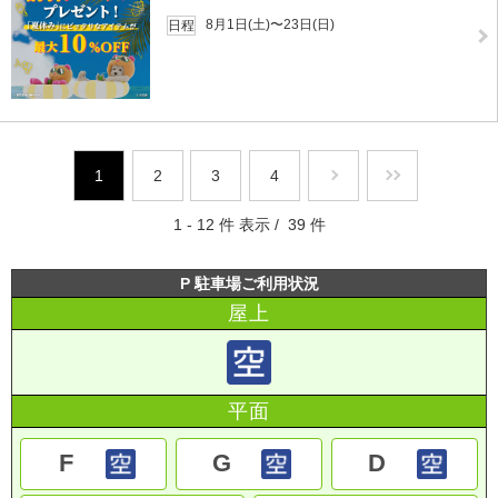
8月1日(土)〜23日(日)
日程
1
2
3
4
1 - 12 件 表示 / 39 件
P 駐車場ご利用状況
屋上
平面
F
G
D