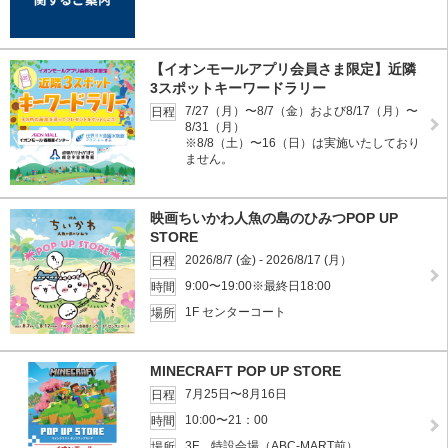
【イオンモールアプリ会員さま限定】近隣
3スポットキーワードラリー
7/27（月）〜8/7（金）および8/17（月）〜
日程
8/31（月）
※8/8（土）〜16（日）は実施いたしており
ません。
映画ちいかわ人魚の島のひみつPOP UP
STORE
2026/8/7 (金) - 2026/8/17 (月）
日程
9:00〜19:00※最終日18:00
時間
1F センターコート
場所
MINECRAFT POP UP STORE
7月25日〜8月16日
日程
10:00〜21：00
時間
3F 特設会場（ABC-MART前）
場所