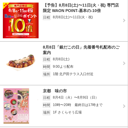
【予告】8月8日(土)〜11日(火・祝) 専門店
限定 WAON POINT-基本の-10倍
8月8日(土)〜11日(火・祝)
日程
8月8日「銀だこの日」先着番号札配布のご
案内
8月8日(土)
日程
9:00より配布
時間
1階 北戸田テラス入口付近
場所
京都 味の市
8月4日（火）〜8月9日（日）
日程
10時〜20時 最終日は17時まで
時間
1F さくらそう広場
場所