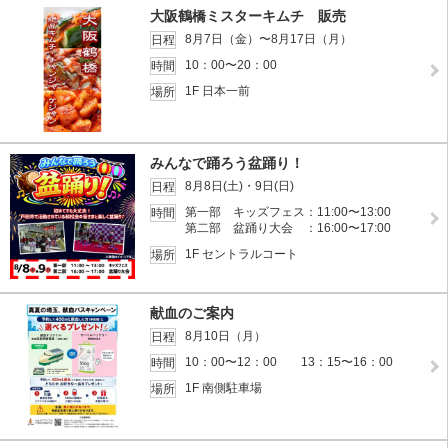
大阪鶴橋ミスターキムチ 販売
8月7日（金）〜8月17日（月）
日程
10：00〜20：00
時間
1F 日本一前
場所
みんなで踊ろう盆踊り！
8月8日(土)・9日(日)
日程
第一部 キッズフェス：11:00〜13:00
時間
第二部 盆踊り大会 ：16:00〜17:00
1F セントラルコート
場所
献血のご案内
8月10日（月）
日程
10：00〜12：00 13：15〜16：00
時間
1F 南側駐車場
場所