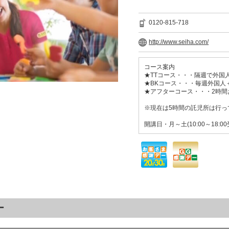
0120-815-718
http://www.seiha.com/
コース案内
★TTコース・・・隔週で外国
★BKコース・・・毎週外国人
★アフターコース・・・2時
※現在は5時間の託児所は行っ
開講日・月～土(10:00～18:0
ー