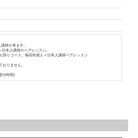
人講師が来ます。
＋日本人講師のペアレッスン。
間お預りコース。毎回外国人＋日本人講師ペアレッスン
ておりません。
0受付時間)