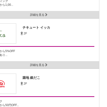
ィング
1,00...
詳細を見る
チキュート イッカ
2F
ら5%OFF
り...
詳細を見る
築地 銀だこ
2F
ク
50円OFF...