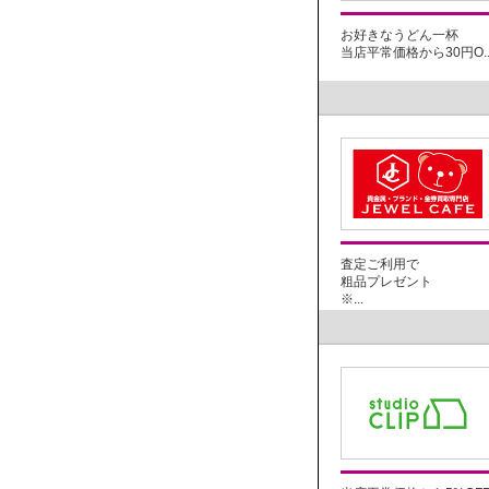
お好きなうどん一杯
当店平常価格から30円O..
査定ご利用で
粗品プレゼント
※...