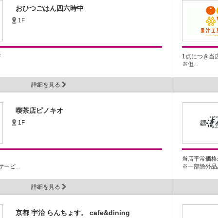
おひつごはん四六時中
1F
F
1点につき当店
※但...
詳細を見る
喫茶店ピノキオ
1F
当店平常価格か
ビ...
※一部除外品あ
詳細を見る
京都 宇治 らんちょす。 cafe&dining