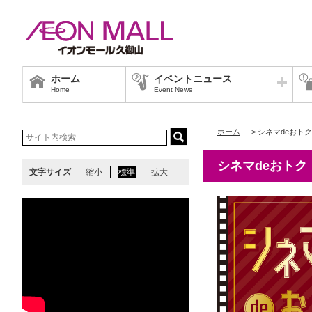
ホーム
イベントニュース
Home
Event News
ホーム
>
シネマdeおトク
シネマdeおトク
文字サイズ
縮小
標準
拡大