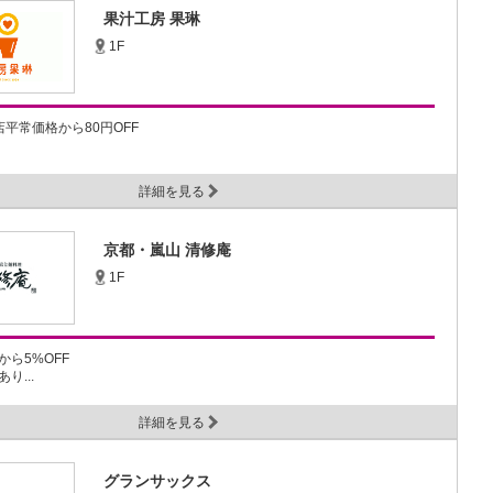
果汁工房 果琳
1F
平常価格から80円OFF
詳細を見る
京都・嵐山 清修庵
1F
ら5%OFF
り...
詳細を見る
グランサックス