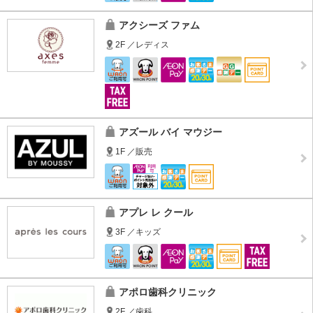
アクシーズ ファム
2F ／レディス
アズール バイ マウジー
1F ／販売
アプレ レ クール
3F ／キッズ
アポロ歯科クリニック
2F ／歯科