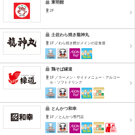
東明館
2F
土佐わら焼き龍神丸
1F ／わら焼き鰹がメインの定食屋
鶏そば縁道
1F ／ラーメン・サイドメニュー・アルコー
ル・ソフトドリンク
とんかつ和幸
1F ／とんかつ専門店