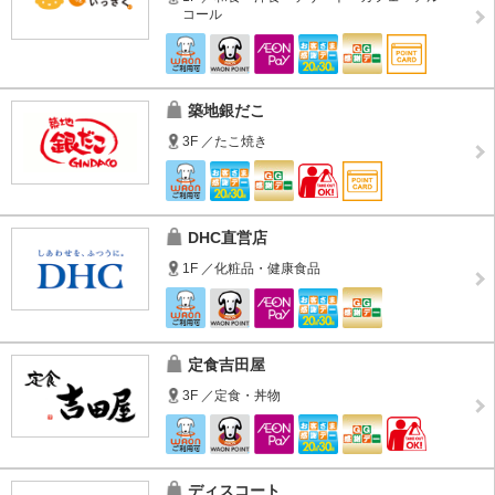
コール
築地銀だこ
3F ／たこ焼き
DHC直営店
1F ／化粧品・健康食品
定食吉田屋
3F ／定食・丼物
ディスコート