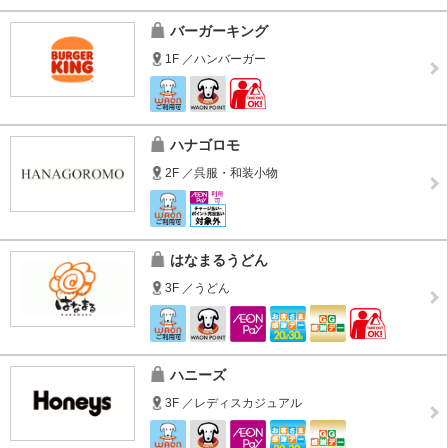
バーガーキング
1F ／ハンバーガー
ハナゴロモ
2F ／呉服・和装小物
はなまるうどん
3F ／うどん
ハニーズ
3F ／レディスカジュアル