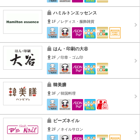
ハミルトンエッセンス
1F ／レディス・服飾雑貨
はん・印刷の大谷
2F ／印章・ゴム印
韓美膳
3F ／韓国料理
ビーズネイル
2F ／ネイルサロン