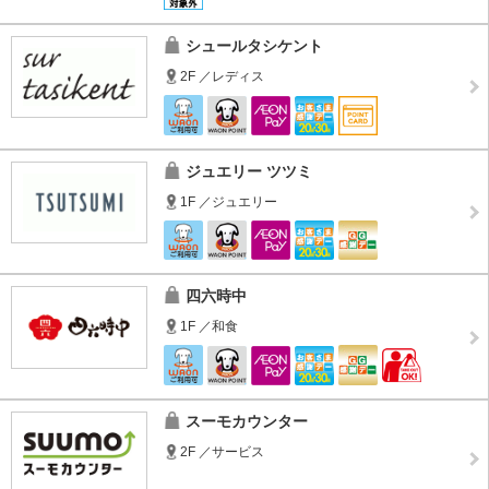
シュールタシケント
2F ／レディス
ジュエリー ツツミ
1F ／ジュエリー
四六時中
1F ／和食
スーモカウンター
2F ／サービス