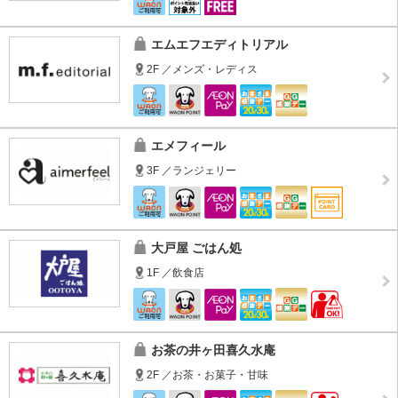
エムエフエディトリアル
2F ／メンズ・レディス
エメフィール
3F ／ランジェリー
大戸屋 ごはん処
1F ／飲食店
お茶の井ヶ田喜久水庵
2F ／お茶・お菓子・甘味