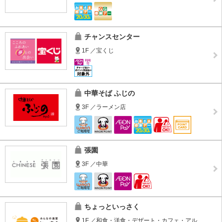
チャンスセンター
1F ／宝くじ
中華そば ふじの
3F ／ラーメン店
張園
3F ／中華
ちょっといっさく
1F ／和食・洋食・デザート・カフェ・アル