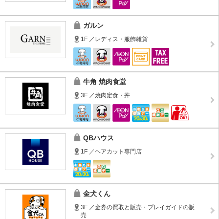
ガルン
1F ／レディス・服飾雑貨
牛角 焼肉食堂
3F ／焼肉定食・丼
QBハウス
1F ／ヘアカット専門店
金犬くん
3F ／金券の買取と販売・プレイガイドの販
売