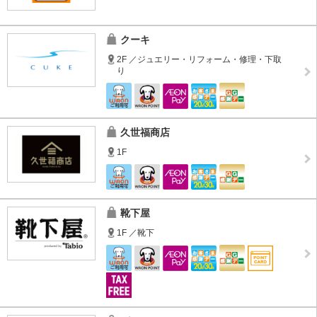
クーキ
2F ／ジュエリー・リフォーム・修理・下取
り
久世福商店
1F
靴下屋
1F ／靴下