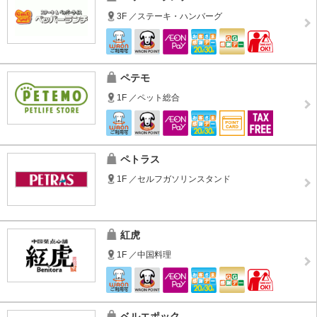
3F ／ステーキ・ハンバーグ
ペテモ
1F ／ペット総合
ペトラス
1F ／セルフガソリンスタンド
紅虎
1F ／中国料理
ベルエポック