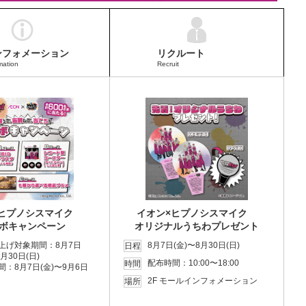
ンフォメーション
リクルート
mation
Recruit
×ヒプノシスマイク
イオン×ヒプノシスマイク
ボキャンペーン
オリジナルうちわプレゼント
上げ対象期間：8月7日
8月7日(金)〜8月30日(日)
日程
8月30日(日)
配布時間：10:00〜18:00
時間
間：8月7日(金)〜9月6日
2F モールインフォメーション
場所