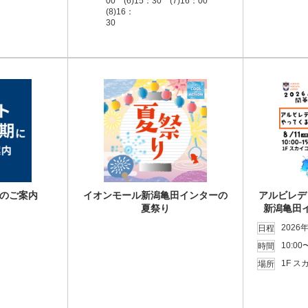
00 (6)15：30 (7)16：00
(8)16：
30
1F マリンコート
場所
のご案内
イオンモール新潟亀田インターの
アルビレデ
夏祭り
新潟亀田
2026
日程
10:00
時間
1F 
場所