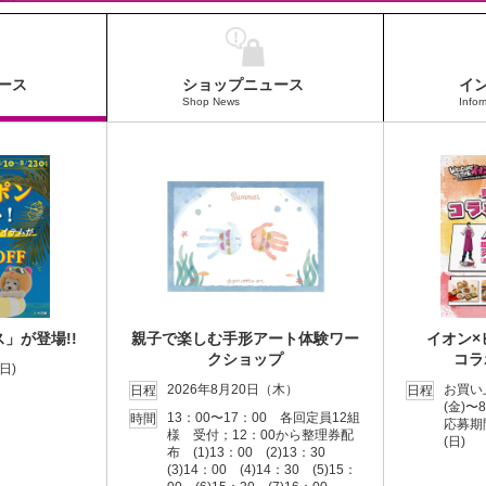
ース
ショップニュース
イ
Shop News
Infor
」が登場!!
親子で楽しむ手形アート体験ワー
イオン
クショップ
コラ
日)
2026年8月20日（木）
お買い
日程
日程
(金)〜
13：00〜17：00 各回定員12組
時間
応募期
様 受付；12：00から整理券配
(日)
布 (1)13：00 (2)13：30
(3)14：00 (4)14：30 (5)15：