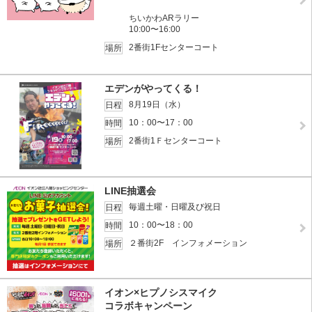
ちいかわARラリー
10:00〜16:00
2番街1Fセンターコート
場所
エデンがやってくる！
8月19日（水）
日程
10：00〜17：00
時間
2番街1Ｆセンターコート
場所
LINE抽選会
毎週土曜・日曜及び祝日
日程
10：00〜18：00
時間
２番街2F インフォメーション
場所
イオン×ヒプノシスマイク
コラボキャンペーン