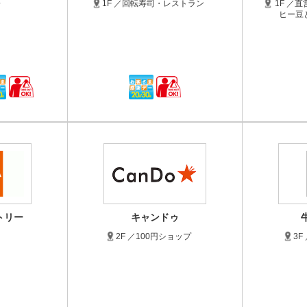
子
1F ／回転寿司・レストラン
1F ／
ヒー豆
トリー
キャンドゥ
2F ／100円ショップ
3