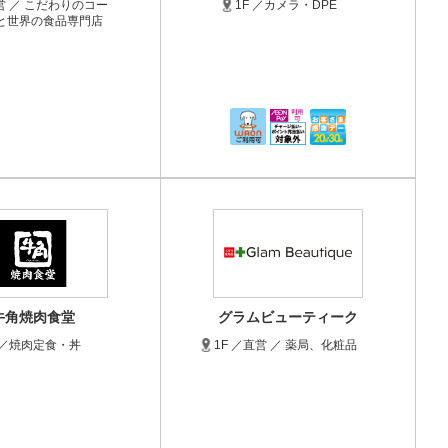
直営 ／ こだわりのコー
1F ／カメラ・DPE
と世界の食品専門店
牛角焼肉食堂
グラムビューティーク
F ／焼肉定食・丼
1F ／直営 ／ 薬局、化粧品