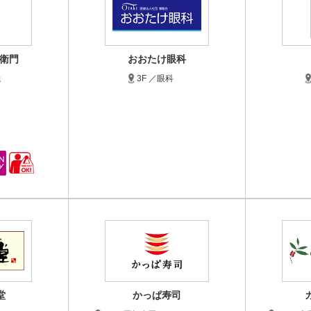
衛門
おおたけ眼科
焼
3F ／眼科
堂
かっぱ寿司