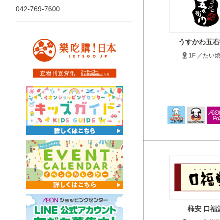
042-769-7600
うすかわ五右
1F ／たい
柿安 口福