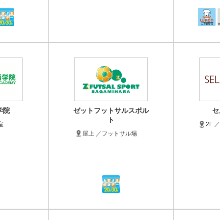
学院
ゼットフットサルスポル
セ
ト
室
2F 
屋上 ／フットサル場