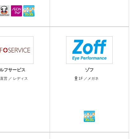
ルフサービス
ゾフ
／直営 ／ レディス
1F ／メガネ