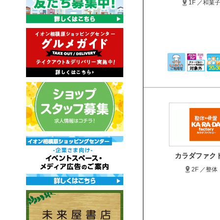
1F ／和菓
カラダファク
2F ／整体