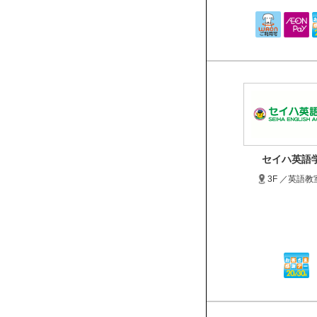
セイハ英語
3F ／英語教