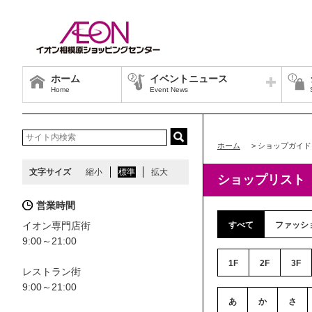
ホーム
イベントニュース
Home
Event News
ホーム
>
ショップガイド
文字サイズ
縮小
標準
拡大
ショップリスト
営業時間
イオン専門店街
すべて
ファッシ
9:00～21:00
1F
2F
3F
レストラン街
9:00～21:00
あ
か
さ