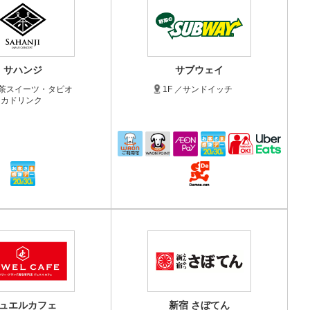
サハンジ
サブウェイ
抹茶スイーツ・タピオ
1F ／サンドイッチ
カドリンク
ュエルカフェ
新宿 さぼてん