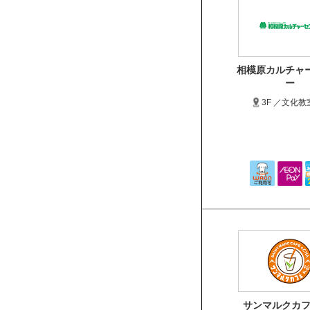
相模原カルチャ
ー
3F ／文化教
サンマルクカフ