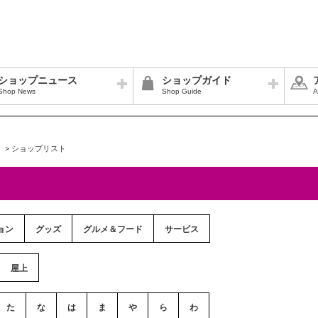
ショップニュース
ショップガイド
Shop News
Shop Guide
A
>
ショップリスト
ョン
グッズ
グルメ＆フード
サービス
屋上
た
な
は
ま
や
ら
わ