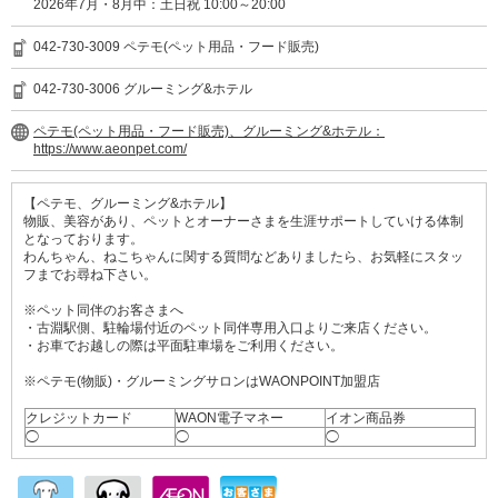
2026年7月・8月中：土日祝 10:00～20:00
042-730-3009 ペテモ(ペット用品・フード販売)
042-730-3006 グルーミング&ホテル
ペテモ(ペット用品・フード販売)、グルーミング&ホテル：
https://www.aeonpet.com/
【ペテモ、グルーミング&ホテル】
物販、美容があり、ペットとオーナーさまを生涯サポートしていける体制
となっております。
わんちゃん、ねこちゃんに関する質問などありましたら、お気軽にスタッ
フまでお尋ね下さい。
※ペット同伴のお客さまへ
・古淵駅側、駐輪場付近のペット同伴専用入口よりご来店ください。
・お車でお越しの際は平面駐車場をご利用ください。
※ペテモ(物販)・グルーミングサロンはWAONPOINT加盟店
クレジットカード
WAON電子マネー
イオン商品券
◯
◯
◯