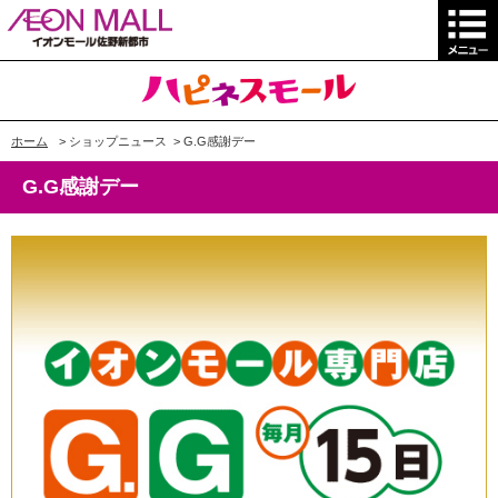
ホーム
>
ショップニュース
>
G.G感謝デー
G.G感謝デー