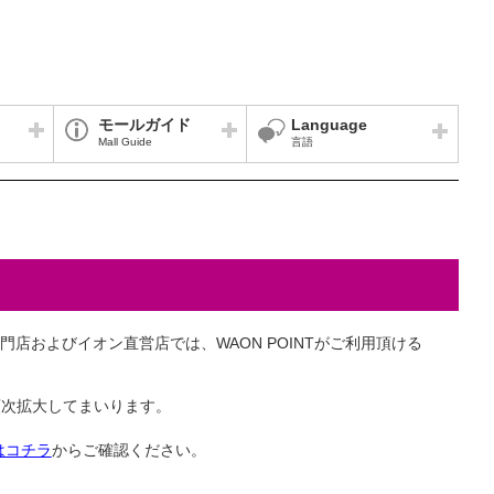
モールガイド
Language
Mall Guide
言語
店およびイオン直営店では、WAON POINTがご利用頂ける
は順次拡大してまいります。
はコチラ
からご確認ください。