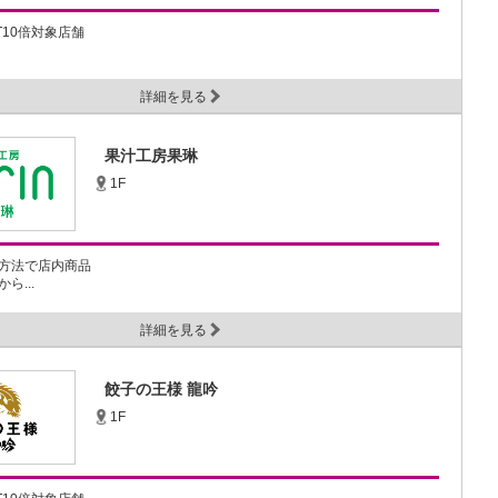
NT10倍対象店舗
詳細を見る
果汁工房果琳
1F
方法で店内商品
ら...
詳細を見る
餃子の王様 龍吟
1F