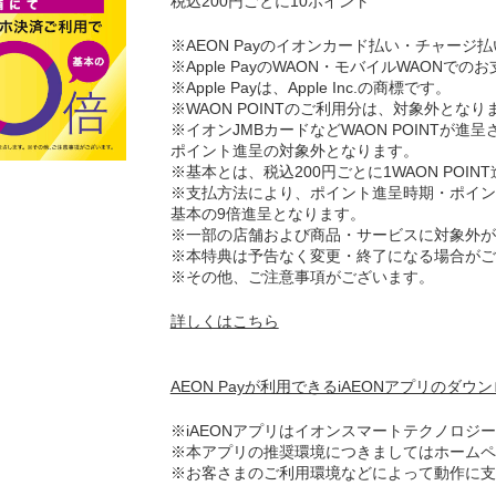
税込200円ごとに10ポイント
※AEON Payのイオンカード払い・チャージ
※Apple PayのWAON・モバイルWAONで
※Apple Payは、Apple Inc.の商標です。
※WAON POINTのご利用分は、対象外となり
※イオンJMBカードなどWAON POINTが進
ポイント進呈の対象外となります。
※基本とは、税込200円ごとに1WAON POI
※支払方法により、ポイント進呈時期・ポイン
基本の9倍進呈となります。
※一部の店舗および商品・サービスに対象外が
※本特典は予告なく変更・終了になる場合がご
※その他、ご注意事項がございます。
詳しくはこちら
AEON Payが利用できるiAEONアプリのダウ
※iAEONアプリはイオンスマートテクノロジ
※本アプリの推奨環境につきましてはホームペ
※お客さまのご利用環境などによって動作に支