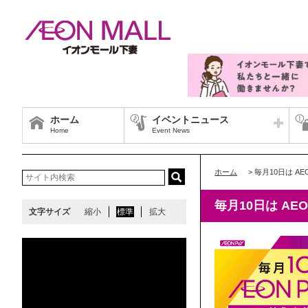
ホーム
イベントニュース
Home
Event News
ホーム
>
毎月10日は AEO
毎月10日は AEO
文字サイズ
縮小
標準
拡大