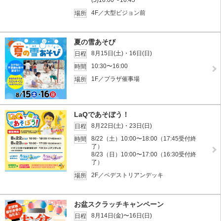
(5)16:00〜16:45
4F／大型ビジョン前
場所
夏の雪あそび
8月15日(土)・16日(日)
日程
10:30〜16:00
時間
1F／プラザ催事場
場所
LaQであそぼう！
8月22日(土)・23日(日)
日程
8/22（土）10:00〜18:00（17:45受付終
時間
了）
8/23（日）10:00〜17:00（16:30受付終
了）
2F／ペデストリアンデッキ
場所
お盆スクラッチキャンペーン
8月14日(金)〜16日(日)
日程