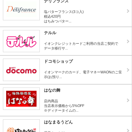
デリフランス
塩バターフランス(3コ入)
税込420円
はちみつバター...
テルル
イオンクレジットカードご利用の当店ご契約で
データ移行サ...
ドコモショップ
イオンマークのカード、電子マネーWAONのご呈
示(お預り...
はなの舞
店内商品
当店表示価格から5%OFF
※ディナータイムの...
はなまるうどん