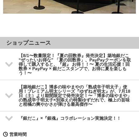
ショップニュース
【8/1〜数量限定！『夏の回数券』発売決定】築地銀だこ
“ぜったいお得な” 「夏の回数券」、PayPayクーポンを取
得して購入すると、『超』 お得！！〜 夏の生活応援！回
数券 × PayPay × 銀だこスタンプで、お得に夏を楽しも
う！〜
【築地銀だこ】博多の味やまやの「熟成辛子明太子」使
用！プレミアム明太シリーズ『ゆずねぎ明太』が、7月18
日（土）より期間限定で発売決定！〜「博多の味やまや」
の熟成辛子明太子×別添えの特製ゆずだれで、極上の旨味
と柑橘の爽やかさが弾ける最高傑作〜
『銀だこ』×『銀魂』コラボレーション実施決定！！
営業時間