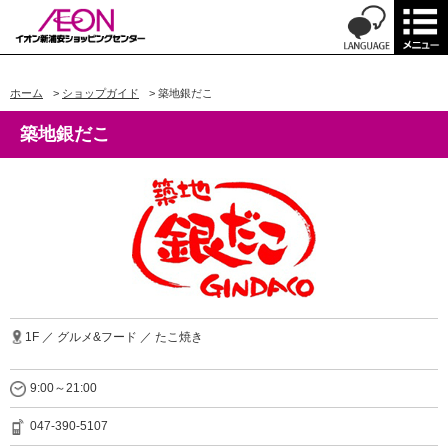
ホーム
>
ショップガイド
>
築地銀だこ
築地銀だこ
1F ／ グルメ&フード ／ たこ焼き
9:00～21:00
047-390-5107