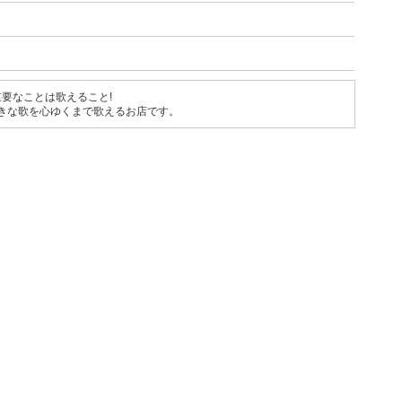
要なことは歌えること!
好きな歌を心ゆくまで歌えるお店です。