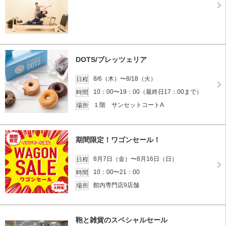
DOTS/ブレッツェリア
8/6（木）〜8/18（火）
日程
10：00〜19：00（最終日17：00まで）
時間
１階 サンセットコートA
場所
期間限定！ワゴンセール！
8月7日（金）〜8月16日（日）
日程
10：00〜21：00
時間
館内専門店9店舗
場所
鞄と雑貨のスペシャルセール