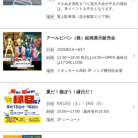
※さぬき高松まつり花火大会が中止の場合
は、本イベントも中止となります。
屋上駐車場（花火観覧エリア側）
場所
アールビバン（株）絵画展示販売会
2026/8/14〜8/17
日程
11:00〜18:30 初日は14:00〜OPEN 最終日
時間
は17:00CLOSE
イオンモール高松 3F ジンズ横特設会場
場所
夏だ！遊ぼう！縁日だ！
8月15日（土）・16日（日）
日程
10:00〜17:00（最終受付16:30)
時間
1F シーコート
場所