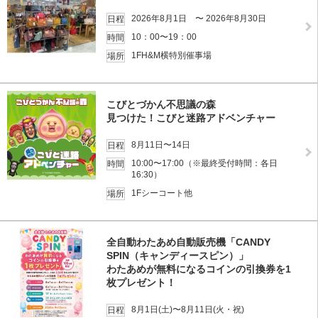
2026年8月1日 〜 2026年8月30日
日程
10：00〜19：00
時間
1FH&M横特別催事場
場所
こびとづかん不思議の森
見つけた！こびと迷路アドベンチャー
8月11日〜14日
日程
10:00〜17:00（※最終受付時間：各日
時間
16:30）
1Fシーコート他
場所
全自動わたあめ自動販売機「CANDY
SPIN（キャンディースピン）」
わたあめが無料になるコインの引換券を1
枚プレゼント！
8月1日(土)〜8月11日(火・祝)
日程