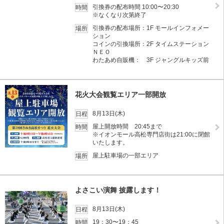
引換券の配布時間 10:00〜20:30
時間
※なくなり次第終了
引換券の配布場所：1F モールインフォメー
場所
ション
コインの引換場所：2F タイムステーション
ＮＥＯ
わたあめ自販機： 3F ジャングルキッズ前
花火大会観覧エリア一部開放
8月13日(木)
日程
屋上開放時間 20:45まで
時間
※イオンモール高松専門店街は21:00に閉館
いたします。
屋上駐車場の一部エリア
場所
よさこい演舞 披露します！
8月13日(木)
日程
19：30〜19：45
時間