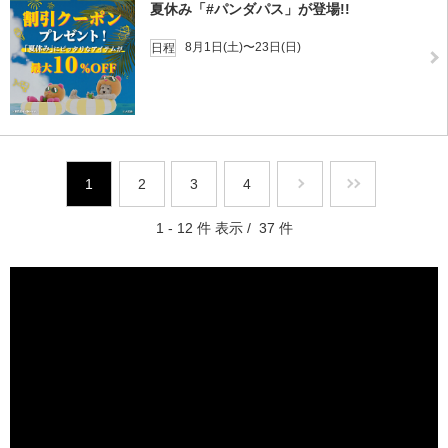
夏休み「#パンダパス」が登場!!
8月1日(土)〜23日(日)
日程
1
2
3
4
1 - 12 件 表示 / 37 件