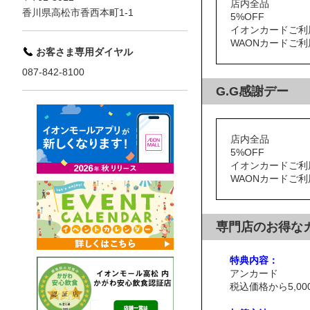
店内全品
香川県高松市香西本町1-1
5%OFF
イオンカードご利
WAONカードご
お客さま専用ダイヤル
087-842-8100
G.G感謝デー
店内全品
5%OFF
イオンカードご利
WAONカードご
専門店のお得な
特典内容：
アンカード
税込価格から5,00