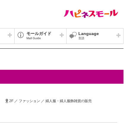
モールガイド
Language
Mall Guide
言語
2F ／ ファッション ／ 婦人服・婦人服飾雑貨の販売