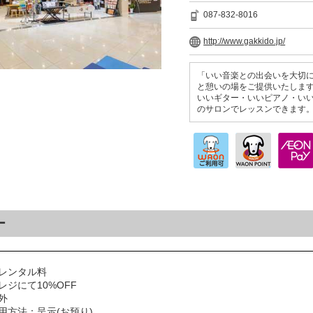
087-832-8016
http://www.gakkido.jp/
「いい音楽との出会いを大切
と憩いの場をご提供いたしま
いいギター・いいピアノ・い
のサロンでレッスンできます
ー
レンタル料
ジにて10%OFF
外
用方法：呈示(お預り)