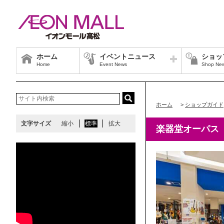
ホーム
イベントニュース
ショッ
Home
Event News
Shop Ne
ホーム
>
ショップガイド
文字サイズ
縮小
標準
拡大
楽器堂オーパス