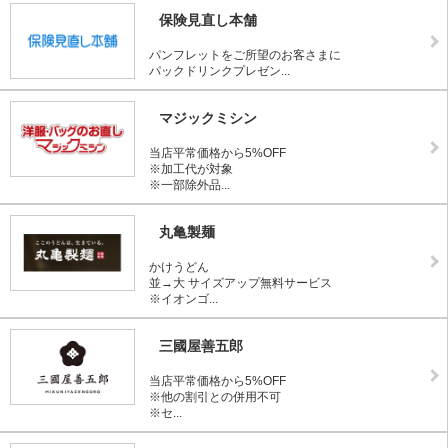
保険見直し本舗
パンフレットをご所望のお客さまに
パックドリンクプレゼン...
マジックミシン
当店平常価格から5%OFF
※加工代が対象
※一部除外品...
丸亀製麺
かけうどん
並→大 サイズアップ無料サービス
※イオンゴ...
三國屋善五郎
当店平常価格から5%OFF
※他の割引との併用不可
※セ...