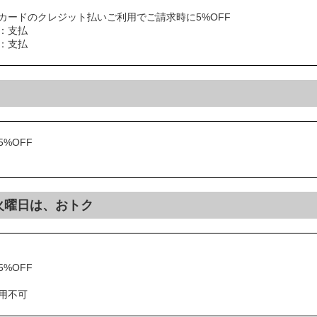
カードのクレジット払いご利用でご請求時に5%OFF
：支払
N：支払
%OFF
週火曜日は、おトク
%OFF
用不可