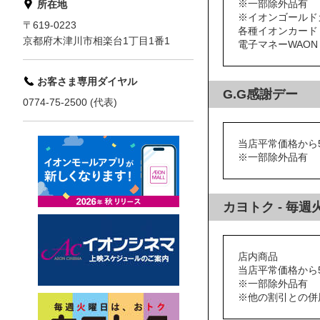
※一部除外品有
所在地
※イオンゴールド
〒619-0223
各種イオンカード
京都府木津川市相楽台1丁目1番1
電子マネーWAO
お客さま専用ダイヤル
G.G感謝デー
0774-75-2500 (代表)
当店平常価格から5
※一部除外品有
カヨトク - 毎
店内商品
当店平常価格から5
※一部除外品有
※他の割引との併