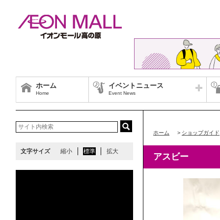
ホーム
イベントニュース
Home
Event News
ホーム
>
ショップガイド
文字サイズ
縮小
標準
拡大
アスビー