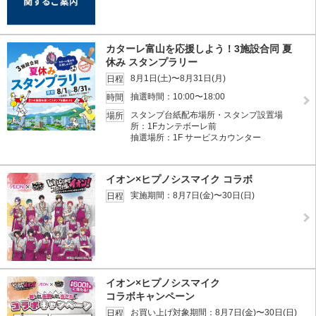
カターレ富山を応援しよう！3施設合同 夏
休み スタンプラリー
8月1日(土)〜8月31日(月)
日程
抽選時間：10:00〜18:00
時間
スタンプ台紙配布場所・スタンプ設置場
場所
所：1Fカンテボーレ前
抽選場所：1F サービスカウンター
イオン×ヒプノシスマイク コラボ
実施期間：8月7日(金)〜30日(日)
日程
イオン×ヒプノシスマイク
コラボキャンペーン
お買い上げ対象期間：8月7日(金)〜30日(日)
日程