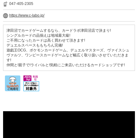
047-405-2305
https://www.c-labo.jp/
津田沼でカードゲームするなら、カードラボ津田沼店で決まり!
シングルカードの品揃えは地域最大級!
ご不用になったカードは高く買わせて頂きます!
デュエルスペースももちろん完備!
遊戯王OCG、ポケモンカードゲーム、デュエルマスターズ、ヴァイスシュ
ヴァルツ、ワンピースカードゲームなど幅広く取り扱いさせていただきま
す!
仲間と!親子で!ライバルと!気軽にご来店いただけるカードショップです!