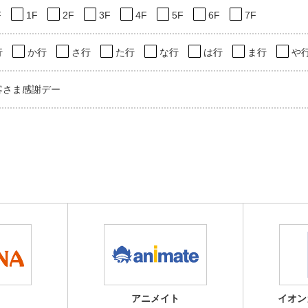
F
1F
2F
3F
4F
5F
6F
7F
行
か行
さ行
た行
な行
は行
ま行
や
客さま感謝デー
アニメイト
イオン