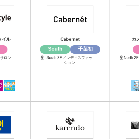
タイル
Cabernet
カ
South
千葉初
アーサロン
South 3F ／レディスファッ
North
ション