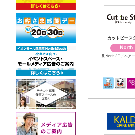
カットビース
North
North 3F ／ヘ