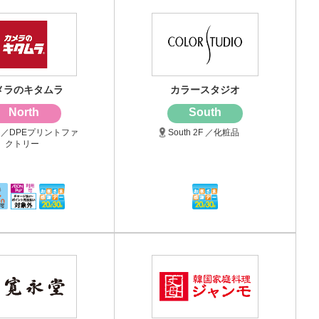
メラのキタムラ
カラースタジオ
North
South
 2F ／DPEプリントファ
South 2F ／化粧品
クトリー