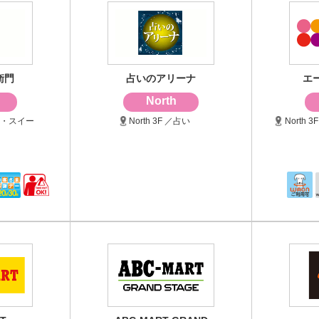
衛門
占いのアリーナ
エ
North
焼き・スイー
North 3F ／占い
North