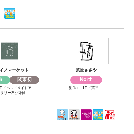
イノマーケット
菓匠ささや
h
関東初
North
h 3F ／ハンドメイドア
North 1F ／菓匠
セサリー及び雑貨