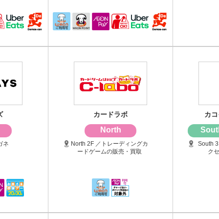
ズ
カードラボ
カコ
North
Sout
メガネ
North 2F ／トレーディングカ
Sout
ードゲームの販売・買取
ク