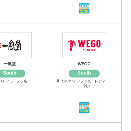
一風堂
WEGO
South
South
th 6F ／ラーメン店
South 5F ／メンズ・レディ
ス・雑貨