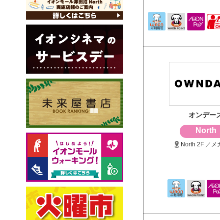
オンデー
North
North 2F ／