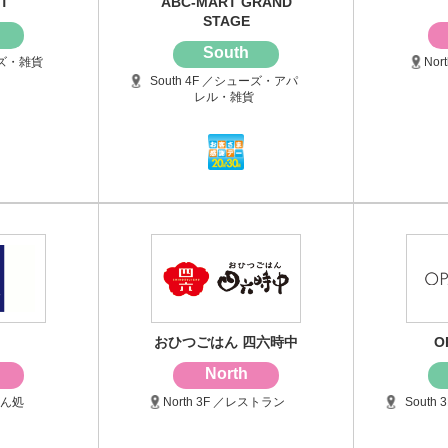
T
ABC-MART GRAND
STAGE
South
ーズ・雑貨
Nor
South 4F ／シューズ・アパ
レル・雑貨
おひつごはん 四六時中
O
North
はん処
North 3F ／レストラン
Sout