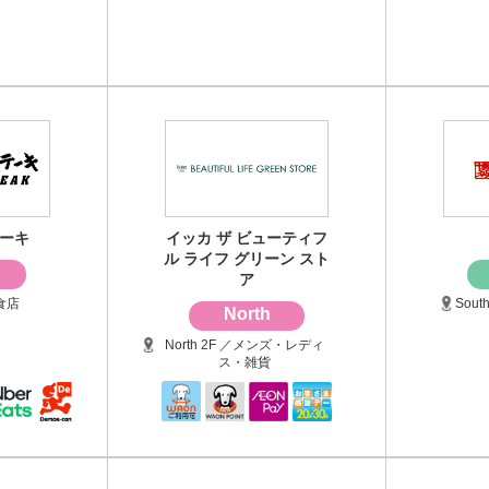
ーキ
イッカ ザ ビューティフ
ル ライフ グリーン スト
ア
飲食店
Sou
North
North 2F ／メンズ・レディ
ス・雑貨