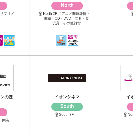
North
品・サプリメ
North 2F ／アニメ関連雑貨・
書籍・CD・DVD・文具・食
玩具・その他雑貨
オンのほ
イオンシネマ
イ
South
South 7F
No
行・保険