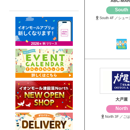
ABC-MAR
South
South 4F ／シュ
大戸屋
North
North 3F ／ご