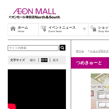
ホーム
イベントニュース
ショッ
Home
Event News
Shop Ne
ホーム
>
ショップガイド
文字サイズ
縮小
標準
拡大
つめきゅーと